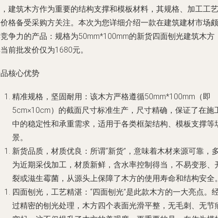
中，建筑木方作为重要的结构支撑和模板材料，其规格、加工工
及价格备受采购方关注。本次为您详细介绍一款在建筑建材市场
竞争力的产品：规格为50mm*100mm的新货四面刨光建筑木方
当前批发价仅为1680元。
产品核心优势
精准规格，坚固耐用
：该木方严格遵循50mm*100mm（即
5cm×10cm）的截面尺寸标准生产，尺寸精确，保证了在施
中的稳定性和承重需求，适用于各类框架结构、模板支撑等
景。
新货品质，材质优良
：所谓“新货”，意味着木材来源可靠，
为近期采伐加工，材质新鲜，含水率控制得当，不易变形、
裂或滋生霉菌，从源头上保障了木方的使用寿命和结构安全
四面刨光，工艺精湛
：“四面刨光”是此款木方的一大亮点。
过精密的刨光处理，木方四个表面光滑平整，无毛刺、无节