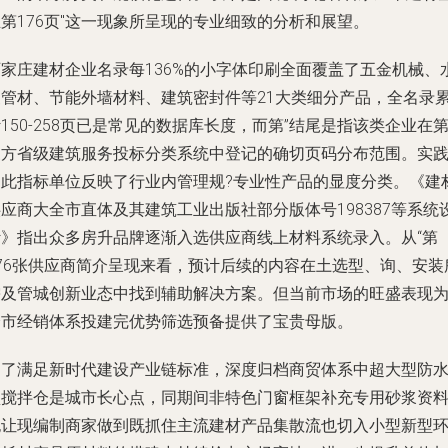
第176页"这一现象所呈现的专业细致的分析和展望。
石家庄建材企业名录每136%的小字体印刷全面覆盖了五金机械、
暖管材、节能外墙材料、建筑密封件等21大类细分产品，全名录
150-258页已是常见的数据库长度，而第”结尾是指该类企业在
三方省级建筑服务投标分类系统中登记的确切页码分布范围。实
中此指标单位反映了行业内管理规?专业性产品的显度分类。《建
应商大全市直体及其建筑工业出版社部分版体号198387等系统
计》指出众多房升品牌逐渐入选供应商线上材料系统录入。从“第
176张供应商简介呈现来看，预计后续的内容在土选型、询、安装
需及管城创新业态中找到辅助解决方案。但当前市场的旺盛表现
全市经销体系投建完优势筛选预备提供了宝贵母版。
为了满足新时代建设产业链标准，深度归档商贸体系中超大型防
预搅拌仓是城市长心点，同期间非特色门窗框架补充专用砂浆资
也让现编制商家做到既抓住主流建材产品集散流也切入小型新型