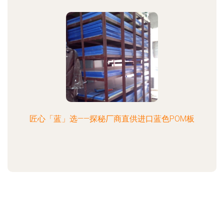
匠心「蓝」选——探秘厂商直供进口蓝色POM板