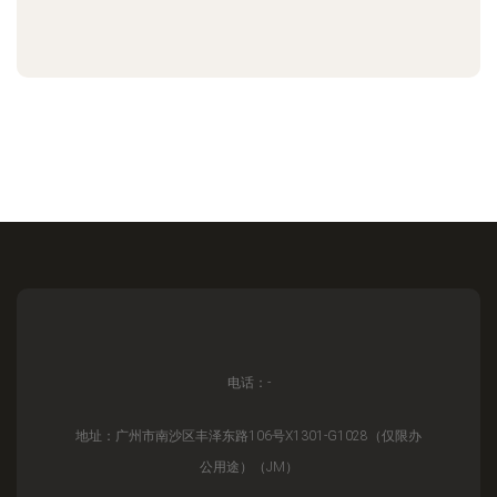
电话：-
地址：广州市南沙区丰泽东路106号X1301-G1028（仅限办
公用途）（JM）