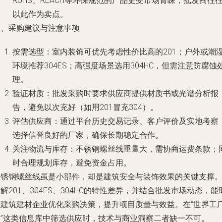
RoHS、REACH等环保规范的产品更受市场青睐，批发商往
以此作为卖点。
三、采购建议与注意事项
按需选型
：室内装饰可优先考虑性价比高的201；户外或潮
环境推荐304ES；高强度场景选用304HC，但需注意防腐蚀
理。
验证材质
：批发采购时要求供应商提供材质书或光谱分析报
告，避免以次充好（如用201冒充304）。
评估供应商
：通过平台历史交易记录、客户评价及实地考察
选择信誉良好的厂家，确保长期稳定合作。
关注物流与库存
：不锈钢螺丝线重量大，需协商运费条款；
时合理规划库存，避免资金占用。
不锈钢螺丝线虽是小部件，却是建筑安全与装饰效果的关键支撑
解201、304ES、304HC的特性差异，并结合批发市场动态，能
力建筑建材企业优化采购决策，提升项目质量与效益。在“世界工
网”这类信息库中筛选供应时，技术与商业洞察二者缺一不可。