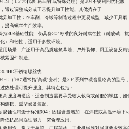
04ES（“ES”常代表“易车削”或特殊处理）是304不锈钢的优化版
本，通过调整成分或工艺提升加工性能。其优势在于：
优异加工性
：在车削、冷镦等制造过程中更易成型，减少工具磨
损，提高螺丝生产效率。
保持304基础性能
：仍具备304标准的良好耐腐蚀性（耐酸碱、抗
氧化）和韧性，适用于多数环境。
适用场景
：广泛用于高品质建筑幕墙、户外装饰、厨卫设备及精
机械紧固件制造。
. 304HC不锈钢螺丝线
04HC（“HC”通常指“高碳”变种）是304系列中碳含量略高的型号
通过热处理可提升强度。其特点包括：
更高强度与硬度
：适合制造需要承受较大载荷或耐磨的螺丝，如
结构连接、重型设备装配。
耐腐蚀性稍逊于标准304
：因碳含量增加，在焊接或高温环境下
能降低抗晶间腐蚀能力，需合理应用。
主要用途
：常见于桥梁、厂房架构、工业机械等对强度要求较高