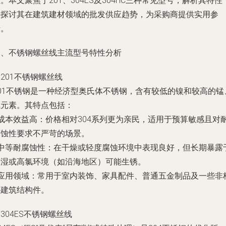
。本文聚焦于201、304ES及304HC三种常见型号，解析其特性
并探讨其在建筑建材领域的批发供应趋势，为采购商提供实用参
考。
一、不锈钢螺丝线主流型号特性分析
. 201不锈钢螺丝线
201不锈钢是一种经济型奥氏体不锈钢，含有较低的镍和较高的锰
氮元素。其特点包括：
成本效益高
：价格相对304系列更为亲民，适用于预算敏感且对
腐蚀性要求不严苛的场景。
中等耐腐蚀性
：在干燥或轻度腐蚀环境中表现良好，但长期暴露
潮湿或高氯环境（如沿海地区）可能生锈。
应用领域
：常用于室内装饰、家具配件、普通五金制品及一些非
心建筑结构件。
. 304ES不锈钢螺丝线